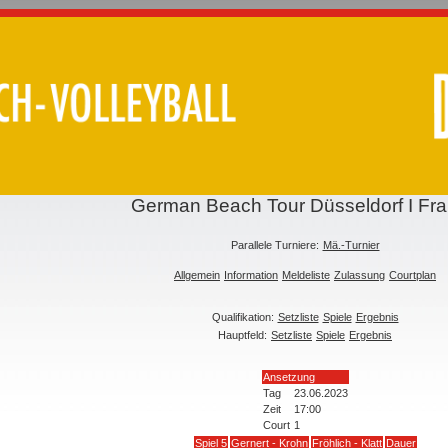
German Beach Tour Düsseldorf I Fr
Parallele Turniere:
Mä.-Turnier
Allgemein
Information
Meldeliste
Zulassung
Courtplan
Qualifikation:
Setzliste
Spiele
Ergebnis
Hauptfeld:
Setzliste
Spiele
Ergebnis
Ansetzung
Tag
23.06.2023
Zeit
17:00
Court
1
Spiel 5
Gernert - Krohn
Fröhlich - Klatt
Dauer