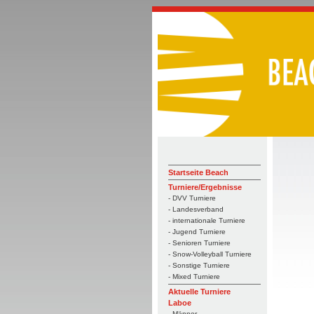
Startseite Beach
Turniere/Ergebnisse
- DVV Turniere
- Landesverband
- internationale Turniere
- Jugend Turniere
- Senioren Turniere
- Snow-Volleyball Turniere
- Sonstige Turniere
- Mixed Turniere
Aktuelle Turniere
Laboe
- Männer