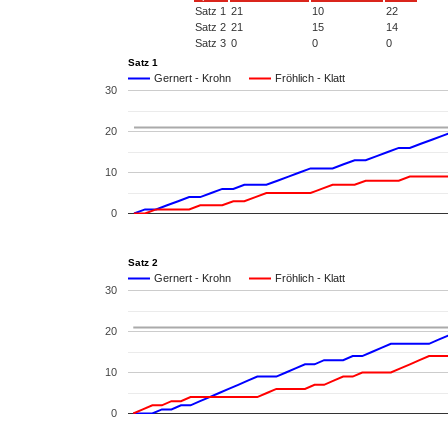
Satz 1
21
10
22
Satz 2
21
15
14
Satz 3
0
0
0
Satz 1
Gernert - Krohn
Fröhlich - Klatt
30
20
10
0
Satz 2
Gernert - Krohn
Fröhlich - Klatt
30
20
10
0