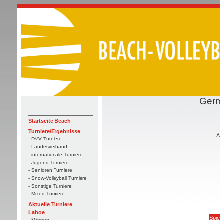
Germ
Startseite Beach
Turniere/Ergebnisse
A
- DVV Turniere
- Landesverband
- internationale Turniere
- Jugend Turniere
- Senioren Turniere
- Snow-Volleyball Turniere
- Sonstige Turniere
- Mixed Turniere
Aktuelle Turniere
Laboe
Spie
- Männer