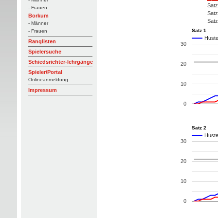
Satz
- Frauen
Satz
Borkum
Satz
- Männer
Satz 1
- Frauen
Huste
Ranglisten
30
Spielersuche
Schiedsrichter-lehrgänge
20
Spieler/Portal
Onlineanmeldung
10
Impressum
0
Satz 2
Huste
30
20
10
0