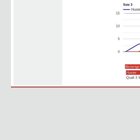
Satz 3
Huste
15
10
5
0
Bisherige
Huster -
Quali
3
W