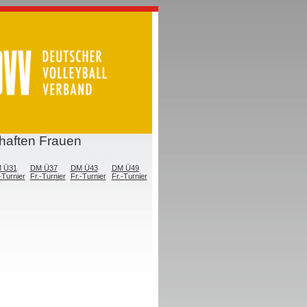
haften Frauen
 Ü31
DM Ü37
DM Ü43
DM Ü49
-Turnier
Fr.-Turnier
Fr.-Turnier
Fr.-Turnier