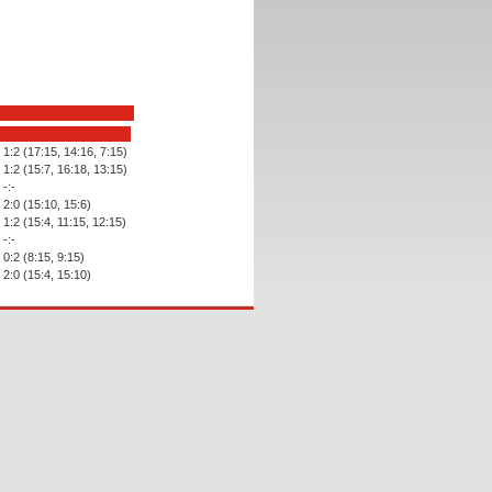
1:2 (17:15, 14:16, 7:15)
1:2 (15:7, 16:18, 13:15)
-:-
2:0 (15:10, 15:6)
1:2 (15:4, 11:15, 12:15)
-:-
0:2 (8:15, 9:15)
2:0 (15:4, 15:10)