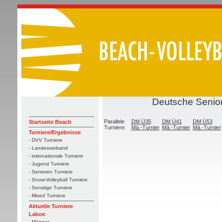
Deutsche Senior
Parallele
DM Ü35
DM Ü41
DM Ü53
Startseite Beach
Turniere:
Mä.-Turnier
Mä.-Turnier
Mä.-Turnier
Turniere/Ergebnisse
- DVV Turniere
- Landesverband
- internationale Turniere
- Jugend Turniere
- Senioren Turniere
- Snow-Volleyball Turniere
- Sonstige Turniere
- Mixed Turniere
Aktuelle Turniere
Laboe
- Männer