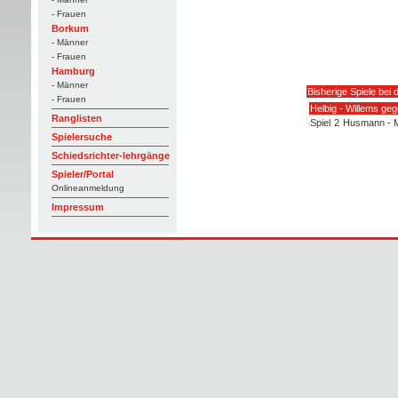
- Frauen
Borkum
- Männer
- Frauen
Hamburg
- Männer
Bisherige Spiele bei 
- Frauen
Helbig - Willems ge
Ranglisten
Spiel
2
Husmann - 
Spielersuche
Schiedsrichter-lehrgänge
Spieler/Portal
Onlineanmeldung
Impressum