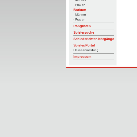
- Frauen
Borkum
- Männer
- Frauen
Ranglisten
Spielersuche
Schiedsrichter-lehrgänge
Spieler/Portal
Onlineanmeldung
Impressum