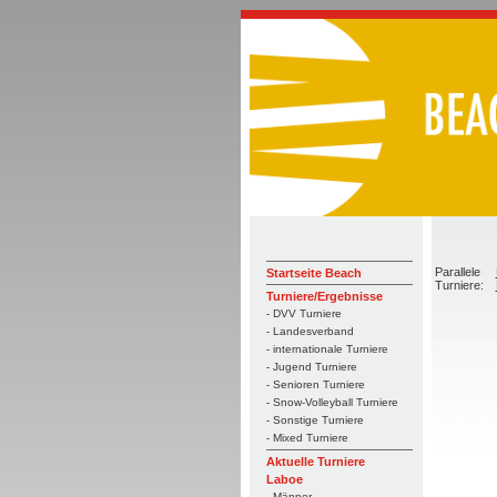
Parallele
Startseite Beach
Turniere:
Turniere/Ergebnisse
- DVV Turniere
- Landesverband
- internationale Turniere
- Jugend Turniere
- Senioren Turniere
- Snow-Volleyball Turniere
- Sonstige Turniere
- Mixed Turniere
Aktuelle Turniere
Laboe
- Männer