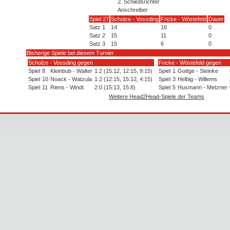
2. Schiedsrichter
Anschreiber
Spiel 27
Scholze - Vossding
Fricke - Wöstefeld
Dauer
Satz 1
14
16
0
Satz 2
15
11
0
Satz 3
15
6
0
Bisherige Spiele bei diesem Turnier
Scholze - Vossding gegen
Fricke - Wöstefeld gegen
Spiel
8
Kleinbub - Walter
1:2 (15:12, 12:15, 9:15)
Spiel
1
Gottge - Steinke
Spiel
10
Noack - Watzula
1:2 (12:15, 15:12, 4:15)
Spiel
3
Helbig - Willems
Spiel
11
Riens - Windt
2:0 (15:13, 15:8)
Spiel
5
Husmann - Metzner
Weitere Head2Head-Spiele der Teams