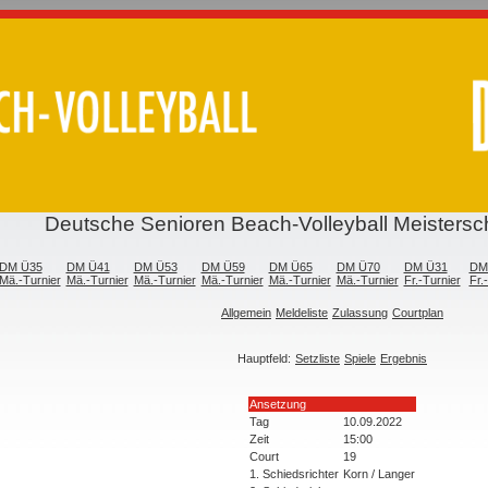
Deutsche Senioren Beach-Volleyball Meisters
DM Ü35
DM Ü41
DM Ü53
DM Ü59
DM Ü65
DM Ü70
DM Ü31
DM
Mä.-Turnier
Mä.-Turnier
Mä.-Turnier
Mä.-Turnier
Mä.-Turnier
Mä.-Turnier
Fr.-Turnier
Fr.
Allgemein
Meldeliste
Zulassung
Courtplan
Hauptfeld:
Setzliste
Spiele
Ergebnis
Ansetzung
Tag
10.09.2022
Zeit
15:00
Court
19
1. Schiedsrichter
Korn / Langer