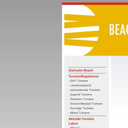
Startseite Beach
Turniere/Ergebnisse
- DVV Turniere
- Landesverband
- internationale Turniere
- Jugend Turniere
- Senioren Turniere
- Snow-Volleyball Turniere
- Sonstige Turniere
- Mixed Turniere
Aktuelle Turniere
Laboe
- Männer