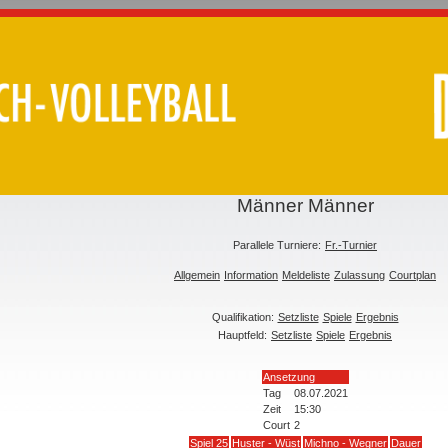
Männer Männer
Parallele Turniere:
Fr.-Turnier
Allgemein
Information
Meldeliste
Zulassung
Courtplan
Qualifikation:
Setzliste
Spiele
Ergebnis
Hauptfeld:
Setzliste
Spiele
Ergebnis
Ansetzung
Tag
08.07.2021
Zeit
15:30
Court
2
Spiel 25
Huster - Wüst
Michno - Wegner
Dauer