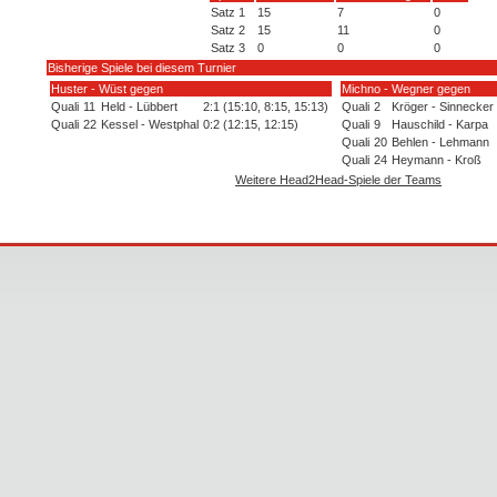
Satz 1
15
7
0
Satz 2
15
11
0
Satz 3
0
0
0
Bisherige Spiele bei diesem Turnier
Huster - Wüst gegen
Michno - Wegner gegen
Quali
11
Held - Lübbert
2:1 (15:10, 8:15, 15:13)
Quali
2
Kröger - Sinnecker
Quali
22
Kessel - Westphal
0:2 (12:15, 12:15)
Quali
9
Hauschild - Karpa
Quali
20
Behlen - Lehmann
Quali
24
Heymann - Kroß
Weitere Head2Head-Spiele der Teams