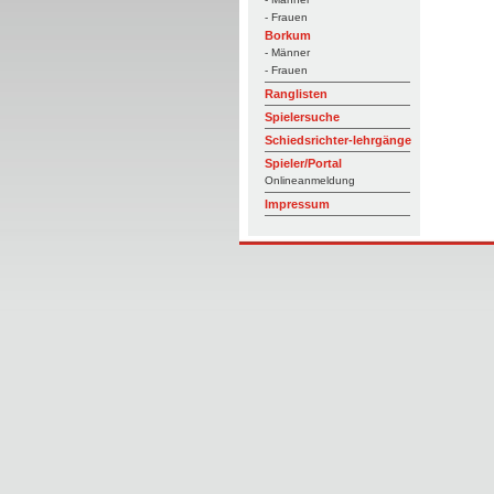
- Frauen
Borkum
- Männer
- Frauen
Ranglisten
Spielersuche
Schiedsrichter-lehrgänge
Spieler/Portal
Onlineanmeldung
Impressum