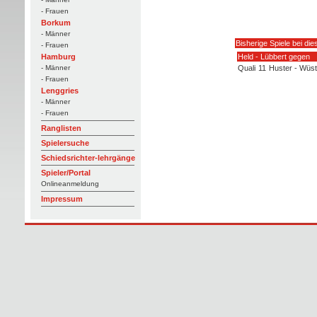
- Frauen
Borkum
- Männer
Bisherige Spiele bei di
- Frauen
Held - Lübbert gegen
Hamburg
Quali
11
Huster - Wüst
- Männer
- Frauen
Lenggries
- Männer
- Frauen
Ranglisten
Spielersuche
Schiedsrichter-lehrgänge
Spieler/Portal
Onlineanmeldung
Impressum