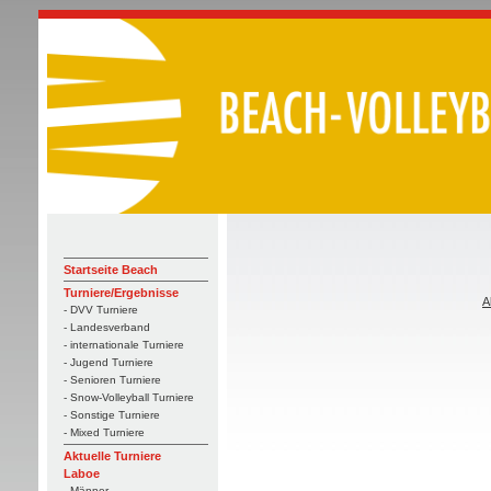
Startseite Beach
Turniere/Ergebnisse
A
- DVV Turniere
- Landesverband
- internationale Turniere
- Jugend Turniere
- Senioren Turniere
- Snow-Volleyball Turniere
- Sonstige Turniere
- Mixed Turniere
Aktuelle Turniere
Laboe
- Männer