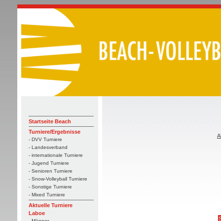
Startseite Beach
Turniere/Ergebnisse
A
- DVV Turniere
- Landesverband
- internationale Turniere
- Jugend Turniere
- Senioren Turniere
- Snow-Volleyball Turniere
- Sonstige Turniere
- Mixed Turniere
Aktuelle Turniere
Laboe
S
- Männer