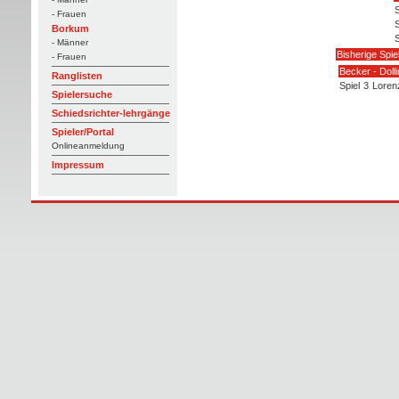
S
- Frauen
S
Borkum
S
- Männer
Bisherige Spie
- Frauen
Becker - Doll
Ranglisten
Spiel
3
Loren
Spielersuche
Schiedsrichter-lehrgänge
Spieler/Portal
Onlineanmeldung
Impressum