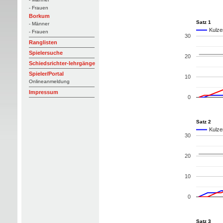
- Frauen
Borkum
Satz 1
- Männer
Kulze
- Frauen
30
Ranglisten
Spielersuche
20
Schiedsrichter-lehrgänge
Spieler/Portal
10
Onlineanmeldung
Impressum
0
Satz 2
Kulze
30
20
10
0
Satz 3