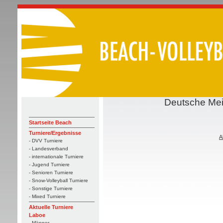
Deutsche Mei
Startseite Beach
Turniere/Ergebnisse
A
- DVV Turniere
- Landesverband
- internationale Turniere
- Jugend Turniere
- Senioren Turniere
- Snow-Volleyball Turniere
- Sonstige Turniere
- Mixed Turniere
Aktuelle Turniere
Laboe
- Männer