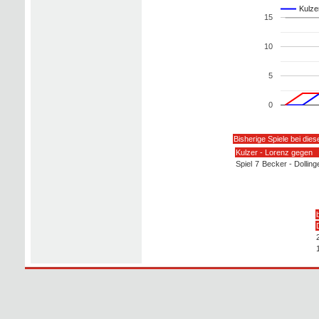
Kulze
15
10
5
0
Bisherige Spiele bei die
Kulzer - Lorenz gegen
Spiel
7
Becker - Dolling