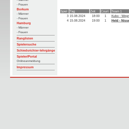
- Frauen
Borkum
Spiel
Tag
Zeit
Court
Team 1
- Männer
3
15.08.2024
18:00
1
Kubo - Wegn
- Frauen
4
15.08.2024
19:00
1
Held - Nisse
Hamburg
- Männer
- Frauen
Ranglisten
Spielersuche
Schiedsrichter-lehrgänge
Spieler/Portal
Onlineanmeldung
Impressum