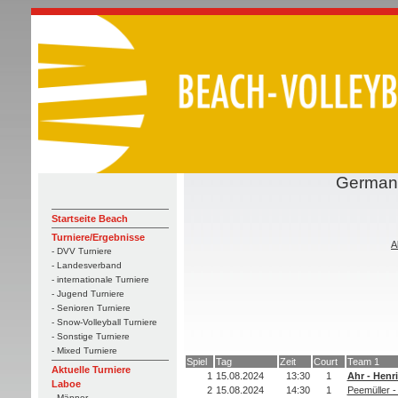
German 
Startseite Beach
Turniere/Ergebnisse
A
- DVV Turniere
- Landesverband
- internationale Turniere
- Jugend Turniere
- Senioren Turniere
- Snow-Volleyball Turniere
- Sonstige Turniere
- Mixed Turniere
Spiel
Tag
Zeit
Court
Team 1
Aktuelle Turniere
1
15.08.2024
13:30
1
Ahr - Henri
Laboe
2
15.08.2024
14:30
1
Peemüller -
- Männer