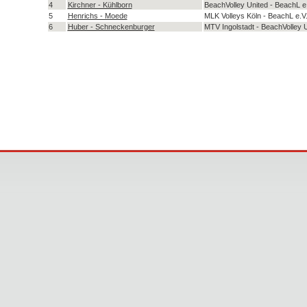
4
Kirchner - Kühlborn
BeachVolley United - BeachL e
5
Henrichs - Moede
MLK Volleys Köln - BeachL e.V
6
Huber - Schneckenburger
MTV Ingolstadt - BeachVolley 