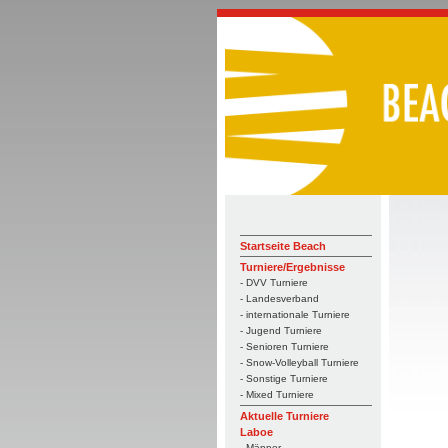
Startseite Beach
Turniere/Ergebnisse
- DVV Turniere
- Landesverband
- internationale Turniere
- Jugend Turniere
- Senioren Turniere
- Snow-Volleyball Turniere
- Sonstige Turniere
- Mixed Turniere
Aktuelle Turniere
Laboe
- Männer