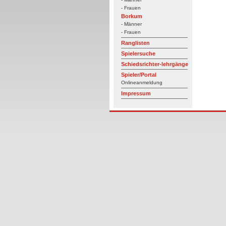
- Frauen
Borkum
- Männer
- Frauen
Ranglisten
Spielersuche
Schiedsrichter-lehrgänge
Spieler/Portal
Onlineanmeldung
Impressum