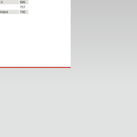
.V.
886
.
757
United
740