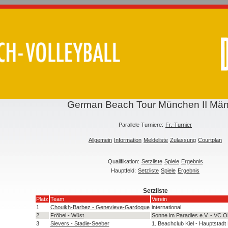
German Beach Tour München II Mä
Parallele Turniere:
Fr.-Turnier
Allgemein
Information
Meldeliste
Zulassung
Courtplan
Qualifikation:
Setzliste
Spiele
Ergebnis
Hauptfeld:
Setzliste
Spiele
Ergebnis
Setzliste
Platz
Team
Verein
1
Chouikh-Barbez - Genevieve-Gardoque
international
2
Fröbel - Wüst
Sonne im Paradies e.V. - VC Ol
3
Sievers - Stadie-Seeber
1. Beachclub Kiel - Hauptstadt