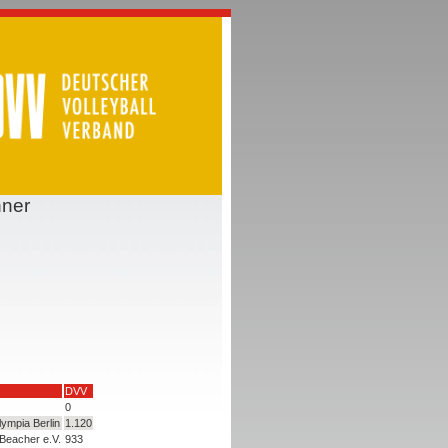
nner
DVV
0
ympia Berlin
1.120
 Beacher e.V.
933