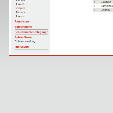
4
Claaßen -
- Frauen
5
Sarnighau
Borkum
6
Gangey -
- Männer
- Frauen
Ranglisten
Spielersuche
Schiedsrichter-lehrgänge
Spieler/Portal
Onlineanmeldung
Impressum