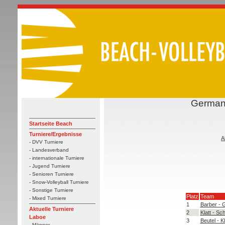
German 
Startseite Beach
Turniere/Ergebnisse
A
- DVV Turniere
- Landesverband
- internationale Turniere
- Jugend Turniere
- Senioren Turniere
- Snow-Volleyball Turniere
- Sonstige Turniere
Platz
Team
- Mixed Turniere
1
Barber - 
Aktuelle Turniere
2
Klatt - Sc
Laboe
3
Beutel - K
- Männer