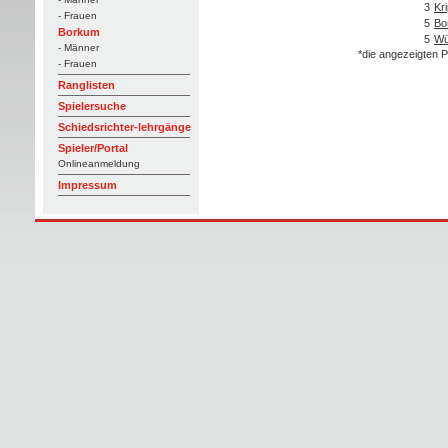
3
Kr
- Frauen
5
Bo
Borkum
5
Wü
- Männer
*die angezeigten P
- Frauen
Ranglisten
Spielersuche
Schiedsrichter-lehrgänge
Spieler/Portal
Onlineanmeldung
Impressum