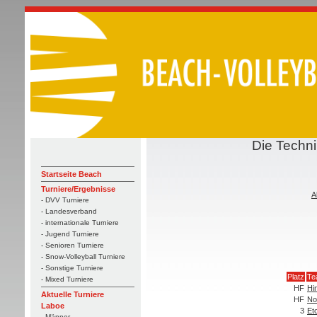
Die Techn
Startseite Beach
Turniere/Ergebnisse
A
- DVV Turniere
- Landesverband
- internationale Turniere
- Jugend Turniere
- Senioren Turniere
- Snow-Volleyball Turniere
- Sonstige Turniere
Platz
Te
- Mixed Turniere
HF
Hi
Aktuelle Turniere
HF
No
Laboe
3
Et
- Männer