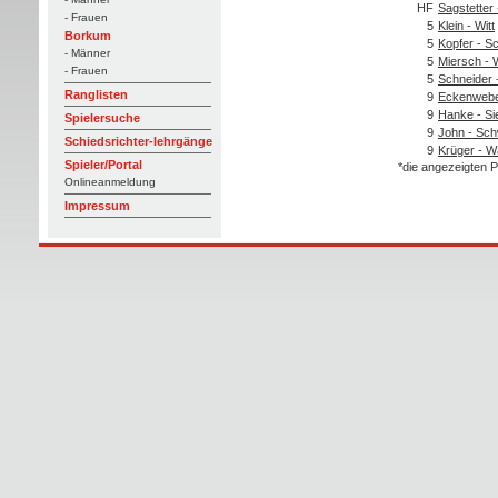
HF
Sagstetter
- Frauen
5
Klein - Witt
Borkum
5
Kopfer - S
- Männer
5
Miersch - W
- Frauen
5
Schneider 
Ranglisten
9
Eckenwebe
9
Hanke - Si
Spielersuche
9
John - Sc
Schiedsrichter-lehrgänge
9
Krüger - W
Spieler/Portal
*die angezeigten P
Onlineanmeldung
Impressum