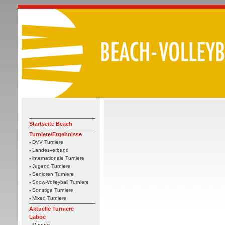
Startseite Beach
Turniere/Ergebnisse
- DVV Turniere
- Landesverband
- internationale Turniere
- Jugend Turniere
- Senioren Turniere
- Snow-Volleyball Turniere
- Sonstige Turniere
- Mixed Turniere
Aktuelle Turniere
Laboe
- Männer