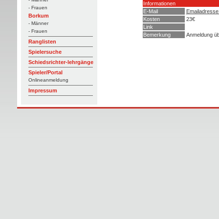
Informationen
- Frauen
E-Mail
Emailadresse
Borkum
Kosten
23€
- Männer
Link
- Frauen
Bemerkung
Anmeldung ü
Ranglisten
Spielersuche
Schiedsrichter-lehrgänge
Spieler/Portal
Onlineanmeldung
Impressum