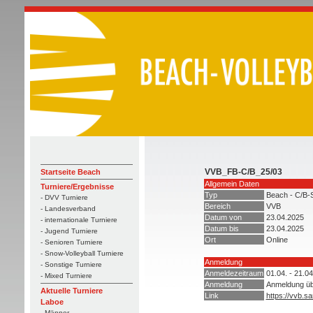
VVB_FB-C/B_25/03
Startseite Beach
Allgemein Daten
Turniere/Ergebnisse
Typ
Beach - C/B-S
- DVV Turniere
Bereich
VVB
- Landesverband
Datum von
23.04.2025
- internationale Turniere
Datum bis
23.04.2025
- Jugend Turniere
Ort
Online
- Senioren Turniere
- Snow-Volleyball Turniere
Anmeldung
- Sonstige Turniere
Anmeldezeitraum
01.04. - 21.0
- Mixed Turniere
Anmeldung
Anmeldung ü
Aktuelle Turniere
Link
https://vvb.s
Laboe
- Männer