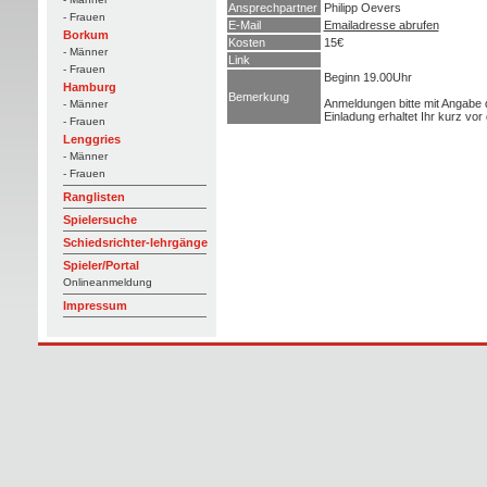
Ansprechpartner
Philipp Oevers
- Frauen
E-Mail
Emailadresse abrufen
Borkum
Kosten
15€
- Männer
Link
- Frauen
Beginn 19.00Uhr
Hamburg
Bemerkung
Anmeldungen bitte mit Angabe
- Männer
Einladung erhaltet Ihr kurz vo
- Frauen
Lenggries
- Männer
- Frauen
Ranglisten
Spielersuche
Schiedsrichter-lehrgänge
Spieler/Portal
Onlineanmeldung
Impressum