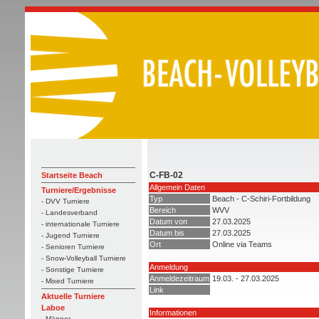
C-FB-02
Startseite Beach
Allgemein Daten
Turniere/Ergebnisse
Typ
Beach - C-Schiri-Fortbildung
- DVV Turniere
Bereich
WVV
- Landesverband
Datum von
27.03.2025
- internationale Turniere
Datum bis
27.03.2025
- Jugend Turniere
Ort
Online via Teams
- Senioren Turniere
- Snow-Volleyball Turniere
Anmeldung
- Sonstige Turniere
Anmeldezeitraum
19.03. - 27.03.2025
- Mixed Turniere
Link
Aktuelle Turniere
Laboe
Informationen
- Männer