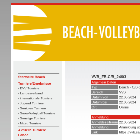
VVB_FB-C/B_24/03
Startseite Beach
Allgemein Daten
Turniere/Ergebnisse
Typ
Beach - C/B-S
- DVV Turniere
Bereich
VVB
- Landesverband
Datum von
22.05.2024
- internationale Turniere
Datum bis
22.05.2024
- Jugend Turniere
Ort
Online
- Senioren Turniere
- Snow-Volleyball Turniere
Anmeldung
- Sonstige Turniere
Anmeldezeitraum
22.05.2024
- Mixed Turniere
Anmeldung
Anmeldung ü
Aktuelle Turniere
Link
https://vvb.s
Laboe
- Männer