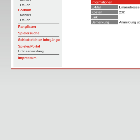
Informationen
- Frauen
E-Mail
Emailadresse
Borkum
Kosten
23€
- Männer
Link
- Frauen
Bemerkung
Anmeldung ü
Ranglisten
Spielersuche
Schiedsrichter-lehrgänge
Spieler/Portal
Onlineanmeldung
Impressum