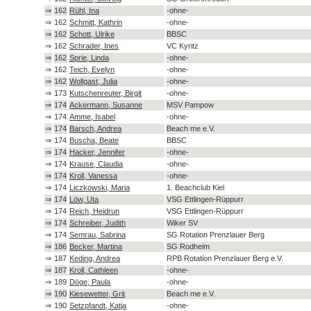
⇒
162
Rühl, Ina
-ohne-
⇒
162
Schmitt, Kathrin
-ohne-
⇒
162
Schott, Ulrike
BBSC
⇒
162
Schrader, Ines
VC Kyritz
⇒
162
Sprie, Linda
-ohne-
⇒
162
Teich, Evelyn
-ohne-
⇒
162
Wollgast, Julia
-ohne-
⇒
173
Kutschenreuter, Birgit
-ohne-
⇒
174
Ackermann, Susanne
MSV Pampow
⇒
174
Amme, Isabel
-ohne-
⇒
174
Barsch, Andrea
Beach me e.V.
⇒
174
Buscha, Beate
BBSC
⇒
174
Hacker, Jennifer
-ohne-
⇒
174
Krause, Claudia
-ohne-
⇒
174
Kroll, Vanessa
-ohne-
⇒
174
Liczkowski, Maria
1. Beachclub Kiel
⇒
174
Löw, Uta
VSG Ettlingen-Rüppurr
⇒
174
Reich, Heidrun
VSG Ettlingen-Rüppurr
⇒
174
Schreiber, Judith
Wiker SV
⇒
174
Semrau, Sabrina
SG Rotation Prenzlauer Berg
⇒
186
Becker, Martina
SG Rodheim
⇒
187
Keding, Andrea
RPB Rotation Prenzlauer Berg e.V.
⇒
187
Kroll, Cathleen
-ohne-
⇒
189
Döge, Paula
-ohne-
⇒
190
Kiesewetter, Grit
Beach me e.V.
⇒
190
Setzpfandt, Katja
-ohne-