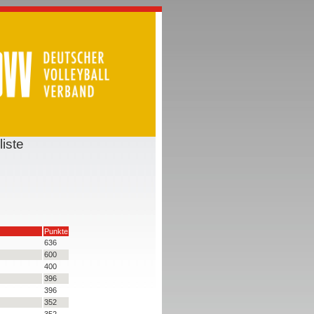
iste
Punkte
636
600
400
396
396
352
352