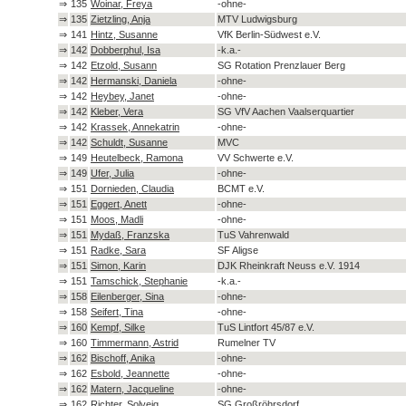
⇒
135
Woinar, Freya
-ohne-
⇒
135
Zietzling, Anja
MTV Ludwigsburg
⇒
141
Hintz, Susanne
VfK Berlin-Südwest e.V.
⇒
142
Dobberphul, Isa
-k.a.-
⇒
142
Etzold, Susann
SG Rotation Prenzlauer Berg
⇒
142
Hermanski, Daniela
-ohne-
⇒
142
Heybey, Janet
-ohne-
⇒
142
Kleber, Vera
SG VfV Aachen Vaalserquartier
⇒
142
Krassek, Annekatrin
-ohne-
⇒
142
Schuldt, Susanne
MVC
⇒
149
Heutelbeck, Ramona
VV Schwerte e.V.
⇒
149
Ufer, Julia
-ohne-
⇒
151
Dornieden, Claudia
BCMT e.V.
⇒
151
Eggert, Anett
-ohne-
⇒
151
Moos, Madli
-ohne-
⇒
151
Mydaß, Franzska
TuS Vahrenwald
⇒
151
Radke, Sara
SF Aligse
⇒
151
Simon, Karin
DJK Rheinkraft Neuss e.V. 1914
⇒
151
Tamschick, Stephanie
-k.a.-
⇒
158
Eilenberger, Sina
-ohne-
⇒
158
Seifert, Tina
-ohne-
⇒
160
Kempf, Silke
TuS Lintfort 45/87 e.V.
⇒
160
Timmermann, Astrid
Rumelner TV
⇒
162
Bischoff, Anika
-ohne-
⇒
162
Esbold, Jeannette
-ohne-
⇒
162
Matern, Jacqueline
-ohne-
⇒
162
Richter, Solveig
SG Großröhrsdorf