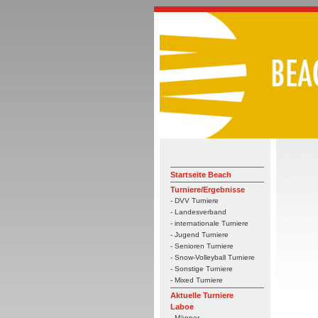
Startseite Beach
Turniere/Ergebnisse
- DVV Turniere
- Landesverband
- internationale Turniere
- Jugend Turniere
- Senioren Turniere
- Snow-Volleyball Turniere
- Sonstige Turniere
- Mixed Turniere
Aktuelle Turniere
Laboe
- Männer