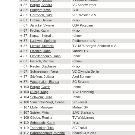
⇒
87
Berger, Sandra
VC Sandwürmer
⇒
87
Bungert, Katja
-k.a.-
⇒
87
Herrbach, Silke
VC Dresden e.V.
⇒
87
Höhne, Denise
-k.a.-
⇒
87
Jänicke, Viviane
USV Potsdam
⇒
87
Krohn, Katrin
-k.a.-
⇒
87
Kunath, Kerstin
-ohne-
⇒
87
Ladewig, Stefanie
Pfeffersport e.V.
⇒
87
Lemke, Stefanie
TV 1874 Bergen-Enkheim e.V.
⇒
87
Lischke, Jana
Vareler TB
⇒
87
Omeltschenko, Jana
-ohne-
⇒
87
Pietsch, Patrizia
-ohne-
⇒
87
Reuter, Stephanie
-k.a.-
⇒
87
Schneemann, Vera
VC Olympia Berlin
⇒
87
Stiefken, Juliana
Axel Springer
⇒
87
Westphalen, Bianca
SC Strande
⇒
103
Berger, Catrin
-ohne-
⇒
104
Ruhlig, Katja
TSV Trudering
⇒
104
Schwenk, Julia
-ohne-
⇒
106
Ssuschke-Voigt, Corina
SC Freital
⇒
107
Müller, Monique
Möllner SV
⇒
107
Spieler, Miriam
1.VC Starlsund
⇒
109
Gödde, Regina
TV Waldgirmes
⇒
110
Schubach, Katrin
-k.a.-
⇒
110
Tschenker, Tina
SC Freital
⇒
112
Baurenschmidt, Yvonne
Beach Club 2000