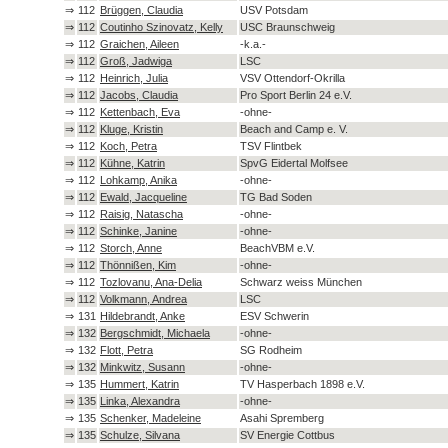
⇒
112
Brüggen, Claudia
USV Potsdam
⇒
112
Coutinho Szinovatz, Kelly
USC Braunschweig
⇒
112
Graichen, Aileen
-k.a.-
⇒
112
Groß, Jadwiga
LSC
⇒
112
Heinrich, Julia
VSV Ottendorf-Okrilla
⇒
112
Jacobs, Claudia
Pro Sport Berlin 24 e.V.
⇒
112
Kettenbach, Eva
-ohne-
⇒
112
Kluge, Kristin
Beach and Camp e. V.
⇒
112
Koch, Petra
TSV Flintbek
⇒
112
Kühne, Katrin
SpvG Eidertal Molfsee
⇒
112
Lohkamp, Anika
-ohne-
⇒
112
Ewald, Jacqueline
TG Bad Soden
⇒
112
Raisig, Natascha
-ohne-
⇒
112
Schinke, Janine
-ohne-
⇒
112
Storch, Anne
BeachVBM e.V.
⇒
112
Thönnißen, Kim
-ohne-
⇒
112
Tozlovanu, Ana-Delia
Schwarz weiss München
⇒
112
Volkmann, Andrea
LSC
⇒
131
Hildebrandt, Anke
ESV Schwerin
⇒
132
Bergschmidt, Michaela
-ohne-
⇒
132
Flott, Petra
SG Rodheim
⇒
132
Minkwitz, Susann
-ohne-
⇒
135
Hummert, Katrin
TV Hasperbach 1898 e.V.
⇒
135
Linka, Alexandra
-ohne-
⇒
135
Schenker, Madeleine
Asahi Spremberg
⇒
135
Schulze, Silvana
SV Energie Cottbus