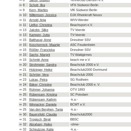
⇒
8
Schott, Ilka
VFK Südwest Berlin
⇒
9
Kern, Marlies
VfK Südwest Berlin
⇒
10
Willemsen, Jessica
DJK Rheinkraft Neuss
⇒
11
Arnold, Anja
WVV-Werder
⇒
11
Liefke, Christina
Beachsport e.V.
⇒
13
Jakobs, Silke
TV Voerde
⇒
13
Kampen, Jutta
TV-Voerde
⇒
15
Balthasar, Anne
Dresdner SSV
⇒
15
Koschorreck, Maartje
ASC Feudenheim
⇒
15
Rößler, Franziska
Dresdner SSV
⇒
15
Sachs, Margrit
TV Waldgirmes
⇒
15
Schmitt, Anne
beach me e.V.
⇒
20
Strohmeier, Sandra
Beachclub 2000 e.V.
⇒
21
Holzinger, Heike
Beachclub2000 Dortmund
⇒
21
Schröer, Vera
Beachclub 2000
⇒
23
Lukas, Petra
SG Rodheim
⇒
24
Bäker, Christine
Beachclub 2000 e. V.
⇒
25
Rohmer, Johanna
OTV 1893
⇒
25
Rübensam, Kristina
SC Potsdam
⇒
25
Rübensam, Kathrin
-k.a.-
⇒
25
Winnacker, Daniela
BCMT e.V.
⇒
25
Van den Berghen, Tania
-k.a.-
⇒
30
Bauersfeld, Claudia
Beachclub2000
⇒
31
Trogisch, Birgit
BBSC
⇒
32
Abraham, Heike
-ohne-
⇒
32
Scheutzow, Katja
-k.a.-