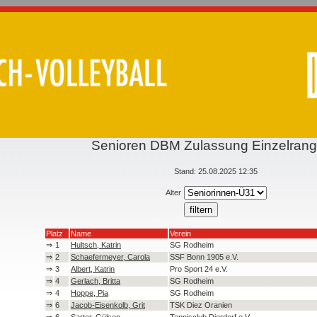
Senioren DBM Zulassung Einzelrangl
Stand: 25.08.2025 12:35
Alter
Platz
Name
Verein
⇒
1
Hultsch, Katrin
SG Rodheim
⇒
2
Schaefermeyer, Carola
SSF Bonn 1905 e.V.
⇒
3
Albert, Katrin
Pro Sport 24 e.V.
⇒
4
Gerlach, Britta
SG Rodheim
⇒
4
Hoppe, Pia
SG Rodheim
⇒
6
Jacob-Eisenkolb, Grit
TSK Diez Oranien
⇒
6
Sartor, Gülsen
Tennisclub Dierdorf e.V.