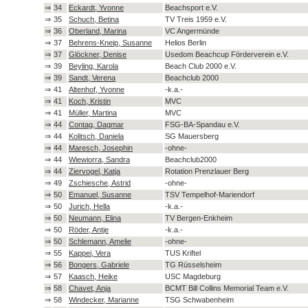
⇒
34
Eckardt, Yvonne
Beachsport e.V.
⇒
35
Schuch, Betina
TV Treis 1959 e.V.
⇒
36
Oberland, Marina
VC Angermünde
⇒
37
Behrens-Kneip, Susanne
Helios Berlin
⇒
37
Glöckner, Denise
Usedom Beachcup Förderverein e.V.
⇒
39
Beyling, Karola
Beach Club 2000 e.V.
⇒
39
Sandt, Verena
Beachclub 2000
⇒
41
Altenhof, Yvonne
-k.a.-
⇒
41
Koch, Kristin
MVC
⇒
41
Müller, Martina
MVC
⇒
44
Contag, Dagmar
FSG-BA-Spandau e.V.
⇒
44
Kolitsch, Daniela
SG Mauersberg
⇒
44
Maresch, Josephin
-ohne-
⇒
44
Wiewiorra, Sandra
Beachclub2000
⇒
44
Ziervogel, Katja
Rotation Prenzlauer Berg
⇒
49
Zschiesche, Astrid
-ohne-
⇒
50
Emanuel, Susanne
TSV Tempelhof-Mariendorf
⇒
50
Jurich, Hella
-k.a.-
⇒
50
Neumann, Elina
TV Bergen-Enkheim
⇒
50
Röder, Antje
-k.a.-
⇒
50
Schlemann, Amelie
-ohne-
⇒
55
Kappei, Vera
TUS Kriftel
⇒
56
Bongers, Gabriele
TG Rüsselsheim
⇒
57
Kaasch, Heike
USC Magdeburg
⇒
58
Chavet, Anja
BCMT Bill Collins Memorial Team e.V.
⇒
58
Windecker, Marianne
TSG Schwabenheim