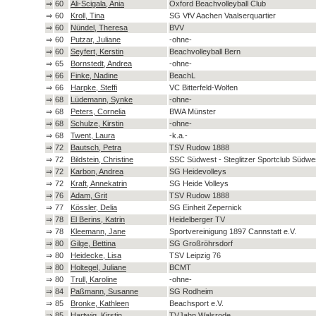
⇒
60
Ali-Scigala, Ania
Oxford Beachvolleyball Club
⇒
60
Kroll, Tina
SG VfV Aachen Vaalserquartier
⇒
60
Nündel, Theresa
BVV
⇒
60
Putzar, Juliane
-ohne-
⇒
60
Seyfert, Kerstin
Beachvolleyball Bern
⇒
65
Bornstedt, Andrea
-ohne-
⇒
66
Finke, Nadine
BeachL
⇒
66
Harpke, Steffi
VC Bitterfeld-Wolfen
⇒
68
Lüdemann, Synke
-ohne-
⇒
68
Peters, Cornelia
BWA Münster
⇒
68
Schulze, Kirstin
-ohne-
⇒
68
Twent, Laura
-k.a.-
⇒
72
Bautsch, Petra
TSV Rudow 1888
⇒
72
Bildstein, Christine
SSC Südwest - Steglitzer Sportclub Südwes
⇒
72
Karbon, Andrea
SG Heidevolleys
⇒
72
Kraft, Annekatrin
SG Heide Volleys
⇒
76
Adam, Grit
TSV Rudow 1888
⇒
77
Kössler, Delia
SG Einheit Zepernick
⇒
78
El Berins, Katrin
Heidelberger TV
⇒
78
Kleemann, Jane
Sportvereinigung 1897 Cannstatt e.V.
⇒
80
Gilge, Bettina
SG Großröhrsdorf
⇒
80
Heidecke, Lisa
TSV Leipzig 76
⇒
80
Holtegel, Juliane
BCMT
⇒
80
Trull, Karoline
-ohne-
⇒
84
Paßmann, Susanne
SG Rodheim
⇒
85
Bronke, Kathleen
Beachsport e.V.
⇒
85
Hartwig, Kirstin
TVJahn Walsrode